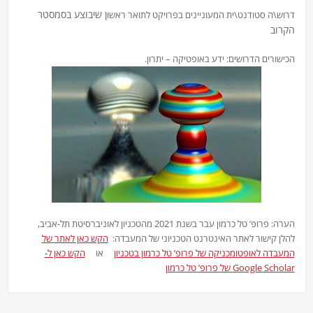
ן שיבוצע בסמסטר
דרוש\ה סטודנט\ית המעוניינים בפרויקט לתואר ראשו
הקרוב
הכישורים הדרושים: ידע באופטיקה – יתרון.
הערה: פרופ’ טל כרמון עבר בשנת 2021 מהטכניון לאוניברסיטת תל-אביב,
להלן קישור לאתר האינטרנט הטכניוני של המעבדה:
הקש כאן לאתר של
המעבדה לאופטומכניקה של פרופ’ טל כרמון בטכניון
או
הקש כאן ל-
Google Scholar של פרופ’ טל כרמון