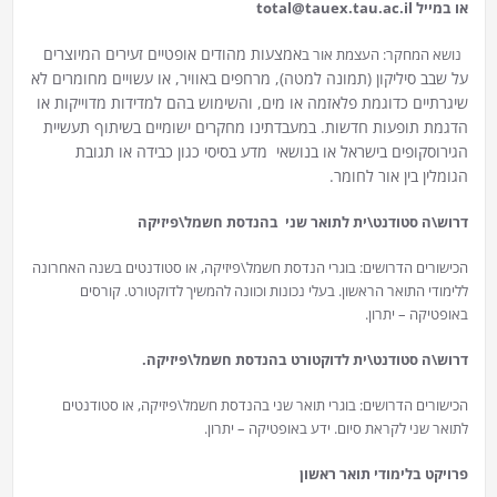
total@tauex.tau.ac.il
או במייל
אמצעות מהודים אופטיים זעירים המיוצרים
נושא המחקר: העצמת אור ב
על שבב סיליקון (תמונה למטה), מרחפים באוויר, או עשויים מחומרים לא
שיגרתיים כדוגמת פלאזמה או מים, והשימוש בהם למדידות מדוייקות או
הדגמת תופעות חדשות. במעבדתינו מחקרים ישומיים בשיתוף תעשיית
הגירוסקופים בישראל או בנושאי מדע בסיסי כגון כבידה או תגובת
הגומלין בין אור לחומר.
דרוש\ה סטודנט\ית לתואר שני
בהנדסת חשמל\פיזיקה
הכישורים הדרושים: בוגרי הנדסת חשמל\פיזיקה, או סטודנטים בשנה האחרונה
ללימודי התואר הראשון. בעלי נכונות וכוונה להמשיך לדוקטורט. קורסים
באופטיקה – יתרון.
דרוש\ה סטודנט\ית לדוקטורט בהנדסת חשמל\פיזיקה.
הכישורים הדרושים: בוגרי תואר שני בהנדסת חשמל\פיזיקה, או סטודנטים
לתואר שני לקראת סיום. ידע באופטיקה – יתרון.
פרויקט בלימודי תואר ראשון