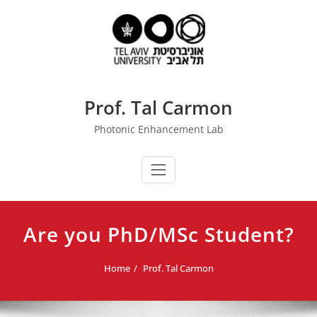
Skip
to
content
Prof. Tal Carmon
Photonic Enhancement Lab
Are you PhD/MSc Student?
Home
Prof. Tal Carmon