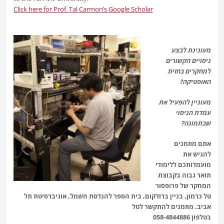
Click here for Prof. Tal Carmon’s Google Scholar
מעונינת לבצע
ניסויים הקשורים
למחקרים בחזית
האופטיקה?
מעוניין להפעיל את
עמדת הניסוי
שבתמונה?
אתם מוזמנים
להגיש את
מועמדותכם ללימודי
תואר גבוה בקבוצת
המחקר של פרופסור
טל כרמון, בניין ברודקום, בית הספר להנדסת חשמל, אוניברסיטת תל
אביב. מוזמנים להתקשר לטל
058-4844886
בטלפון